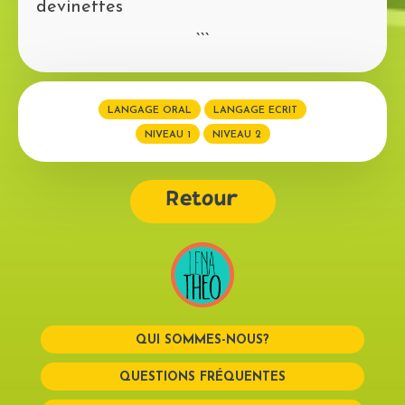
devinettes
```
LANGAGE ORAL
LANGAGE ECRIT
NIVEAU 1
NIVEAU 2
Retour
QUI SOMMES-NOUS?
QUESTIONS FRÉQUENTES