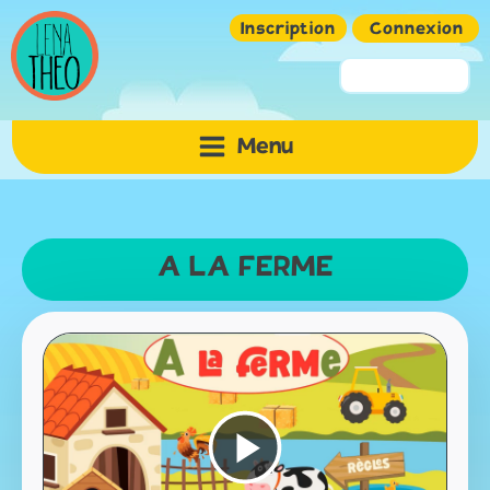
Inscription
Connexion
Pseudo ou Email
Menu
Mot de passe
A LA FERME
Mémoriser
Lire