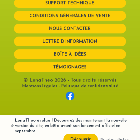
SUPPORT TECHNIQUE
CONDITIONS GÉNÉRALES DE VENTE
NOUS CONTACTER
LETTRE D'INFORMATION
BOÎTE À IDÉES
TÉMOIGNAGES
© LenaTheo 2026
- Tous droits réservés
Mentions légales
-
Politique de confidentialité
LenaTheo évolue !
Découvrez dès maintenant la nouvelle
⭐
version du site, en bêta avant son lancement officiel en
septembre.
Ne plus afficher
Découvrir