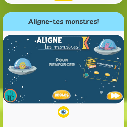
Aligne-tes monstres!