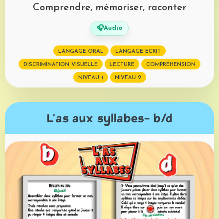
Comprendre, mémoriser, raconter
🎧
Audio
LANGAGE ORAL
LANGAGE ECRIT
DISCRIMINATION VISUELLE
LECTURE
COMPRÉHENSION
NIVEAU 1
NIVEAU 2
L'as aux syllabes- b/d