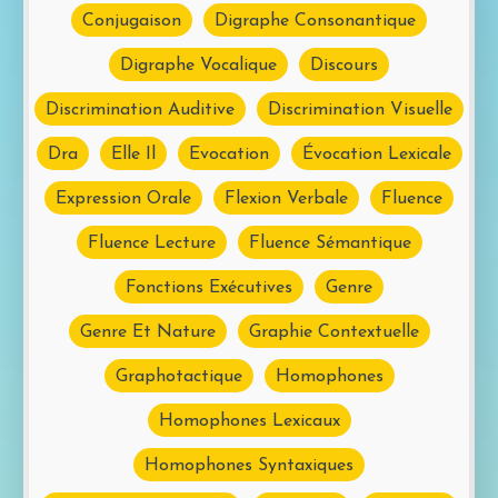
Conjugaison
Digraphe Consonantique
Digraphe Vocalique
Discours
Discrimination Auditive
Discrimination Visuelle
Dra
Elle Il
Evocation
Évocation Lexicale
Expression Orale
Flexion Verbale
Fluence
Fluence Lecture
Fluence Sémantique
Fonctions Exécutives
Genre
Genre Et Nature
Graphie Contextuelle
Graphotactique
Homophones
Homophones Lexicaux
Homophones Syntaxiques