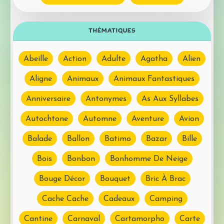
THÉMATIQUES
Abeille
Action
Adulte
Agatha
Alien
Aligne
Animaux
Animaux Fantastiques
Anniversaire
Antonymes
As Aux Syllabes
Autochtone
Automne
Aventure
Avion
Balade
Ballon
Batimo
Bazar
Bille
Bois
Bonbon
Bonhomme De Neige
Bouge Décor
Bouquet
Bric À Brac
Cache Cache
Cadeaux
Camping
Cantine
Carnaval
Cartamorpho
Carte