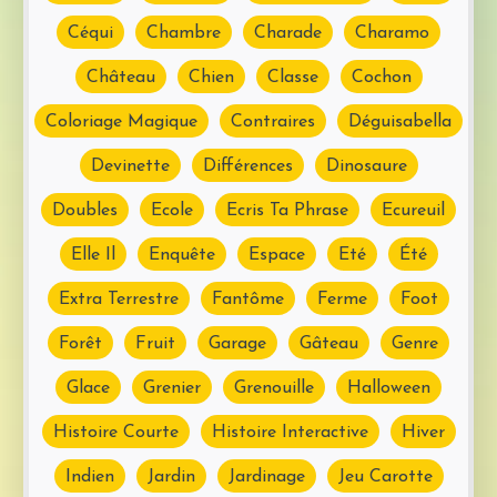
Céqui
Chambre
Charade
Charamo
Château
Chien
Classe
Cochon
Coloriage Magique
Contraires
Déguisabella
Devinette
Différences
Dinosaure
Doubles
Ecole
Ecris Ta Phrase
Ecureuil
Elle Il
Enquête
Espace
Eté
Été
Extra Terrestre
Fantôme
Ferme
Foot
Forêt
Fruit
Garage
Gâteau
Genre
Glace
Grenier
Grenouille
Halloween
Histoire Courte
Histoire Interactive
Hiver
Indien
Jardin
Jardinage
Jeu Carotte