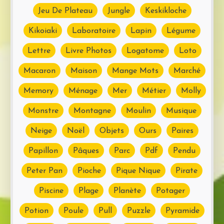
Jeu De Plateau
Jungle
Keskikloche
Kikoiaki
Laboratoire
Lapin
Légume
Lettre
Livre Photos
Logatome
Loto
Macaron
Maison
Mange Mots
Marché
Memory
Ménage
Mer
Métier
Molly
Monstre
Montagne
Moulin
Musique
Neige
Noël
Objets
Ours
Paires
Papillon
Pâques
Parc
Pdf
Pendu
Peter Pan
Pioche
Pique Nique
Pirate
Piscine
Plage
Planète
Potager
Potion
Poule
Pull
Puzzle
Pyramide