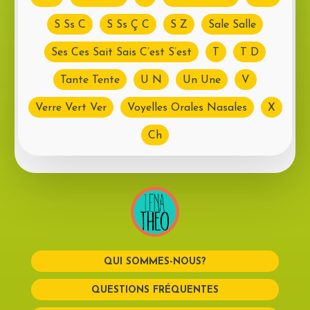
S Ss C
S Ss Ç C
S Z
Sale Salle
Ses Ces Sait Sais C’est S’est
T
T D
Tante Tente
U N
Un Une
V
Verre Vert Ver
Voyelles Orales Nasales
X
Ch
QUI SOMMES-NOUS?
QUESTIONS FRÉQUENTES