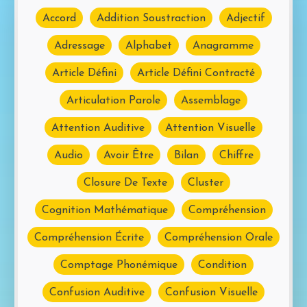
Accord
Addition Soustraction
Adjectif
Mot de passe perdu?
Adressage
Alphabet
Anagramme
Article Défini
Article Défini Contracté
Articulation Parole
Assemblage
Attention Auditive
Attention Visuelle
Audio
Avoir Être
Bilan
Chiffre
Closure De Texte
Cluster
Cognition Mathématique
Compréhension
Compréhension Écrite
Compréhension Orale
Comptage Phonémique
Condition
Confusion Auditive
Confusion Visuelle