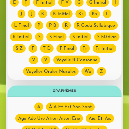
È
F
F Initial
F V
G
G Initial
I
J
J
K
K Initial
Kr
Ks
L
L Final
P
P B
R
R Coda Syllabique
R Initial
S
S Final
S Initial
S Médian
S Z
T
T D
T Final
Tr
Tr Initial
V
V
Voyelle R Consonne
Voyelles Orales Nasales
Wa
Z
GRAPHÈMES
A
À A Et Est Son Sont
Age Ade Ure Ation Aison Erie
Aie, Et, Ais