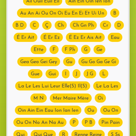
Ail Ouil Euil Eil
Ain Ein Oin Ien Ion
Au An Ai Ou On Oi Eu En Ei Et Ui Un
B
B D
C
Ç
Ch
Ch Gn Ph
Cr
D
É Er Ait
É Er Ez
É Ez Er Ais Ait
Eau
Ette
F
F Ph
G
Ge
Gea Geo Gei Gey
Gu
Gu Go Ga Ge Gi
Gue
Gui
I
J
J G
L
La Le Les Lui Leur Elle(S) Il(S)
Le La Les
M N
Mer Maire Mère
Oi
Oin Ain Ein Eau Ion Ian Ien
Ou
Ou On
Ou On No An Na Au
P
P B
Pin Pain
Qui
Qui Que
R
Renne Reine
S Ss