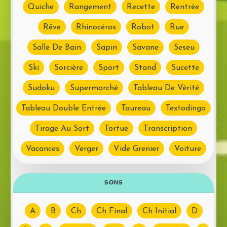
Quiche
Rangement
Recette
Rentrée
Rêve
Rhinocéros
Robot
Rue
Salle De Bain
Sapin
Savane
Seseu
Ski
Sorcière
Sport
Stand
Sucette
Sudoku
Supermarché
Tableau De Vérité
Tableau Double Entrée
Taureau
Textodingo
Tirage Au Sort
Tortue
Transcription
Vacances
Verger
Vide Grenier
Voiture
SONS
A
B
Ch
Ch Final
Ch Initial
D