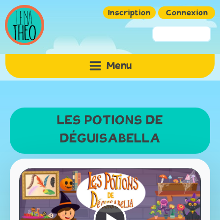
Inscription
Connexion
Pseudo ou Email
Menu
Mot de passe
LES POTIONS DE
DÉGUISABELLA
Mémoriser