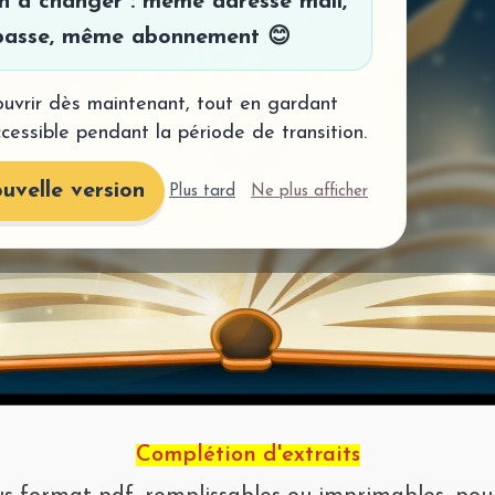
en à changer : même adresse mail,
asse, même abonnement 😊
uvrir dès maintenant, tout en gardant
ccessible pendant la période de transition.
Lire
uvelle version
Plus tard
Ne plus afficher
la
vidéo
Complétion d'extraits