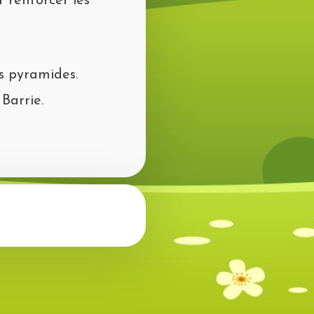
 renforcer les
es pyramides.
Barrie.