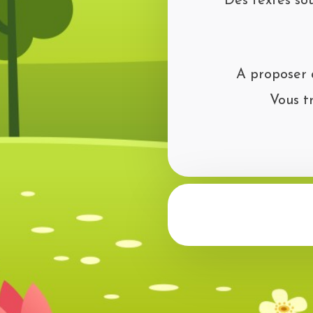
Des textes so
A proposer a
Vous t