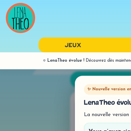
JEUX
⭐
LenaTheo évolue !
Découvrez dès maintenan
LANGAGE ORAL
BILANS
PAR SONS
✨ Nouvelle version e
SYNTAXE
LenaTheo évolu
La nouvelle version