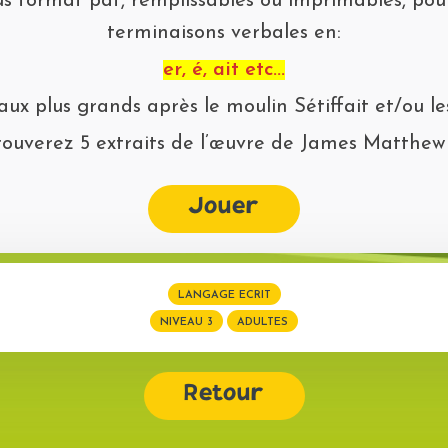
us format pdf, remplissables ou imprimables, pour
terminaisons verbales en:
er, é, ait etc...
ux plus grands après le moulin Sétiffait et/ou l
rouverez 5 extraits de l’œuvre de James Matthew 
Jouer
LANGAGE ECRIT
NIVEAU 3
ADULTES
Retour