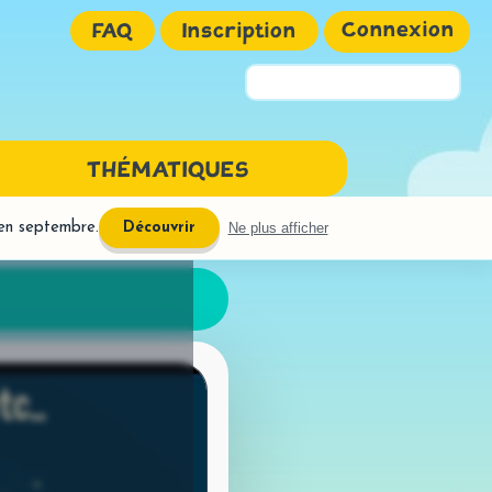
Connexion
FAQ
Inscription
Pseudo ou Email
THÉMATIQUES
Mot de passe
 en septembre.
Ne plus afficher
Découvrir
NGAGE ÉCRIT
URE
ires interactives
réhension
OGRAPHE
phones
uctions semi-dirigées
Mémoriser