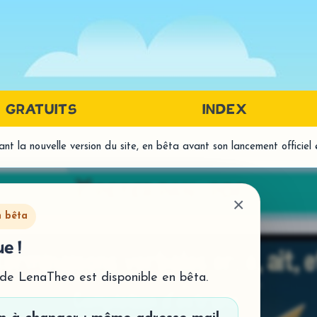
GRATUITS
INDEX
t la nouvelle version du site, en bêta avant son lancement officiel
PRÉREQUIS LANGAGE ÉCRIT
LA
🎁PETER PAN- PDF
DISCRIMINATION AUDITIVE
LECT
×
- Histo
DISCRIMINATION VISUELLE
n bêta
- Comp
MÉTAPHONOLOGIE
e !
ORTH
- Traitement syllabique
- Homo
- Traitement phonémique
 de LenaTheo est disponible en bêta.
- Prod
MÉMOIRE