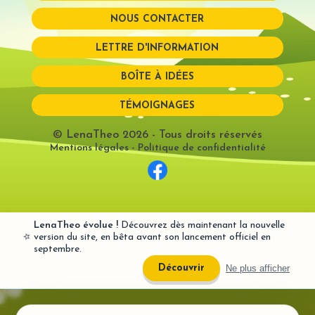
NOUS CONTACTER
Mot de passe perdu?
LETTRE D'INFORMATION
BOÎTE À IDÉES
TÉMOIGNAGES
© LenaTheo 2026
- Tous droits réservés
Mentions légales
-
Politique de confidentialité
LenaTheo évolue !
Découvrez dès maintenant la nouvelle
⭐
version du site, en bêta avant son lancement officiel en
septembre.
Ne plus afficher
Découvrir