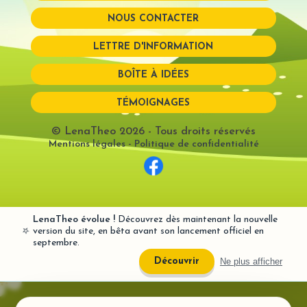
NOUS CONTACTER
Mot de passe perdu?
LETTRE D'INFORMATION
BOÎTE À IDÉES
TÉMOIGNAGES
© LenaTheo 2026
- Tous droits réservés
Mentions légales
-
Politique de confidentialité
LenaTheo évolue !
Découvrez dès maintenant la nouvelle
⭐
version du site, en bêta avant son lancement officiel en
septembre.
Ne plus afficher
Découvrir