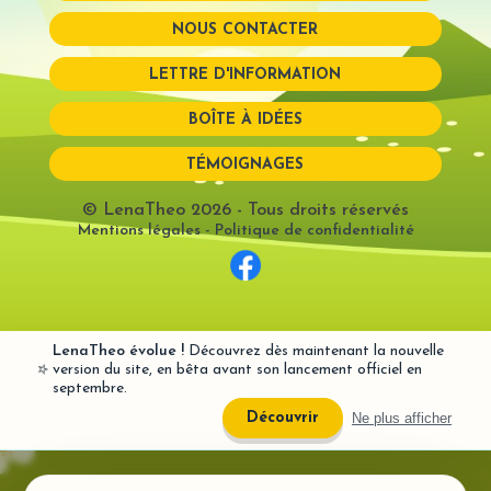
NOUS CONTACTER
Mot de passe perdu?
LETTRE D'INFORMATION
BOÎTE À IDÉES
TÉMOIGNAGES
© LenaTheo 2026
- Tous droits réservés
Mentions légales
-
Politique de confidentialité
LenaTheo évolue !
Découvrez dès maintenant la nouvelle
⭐
version du site, en bêta avant son lancement officiel en
septembre.
Ne plus afficher
Découvrir