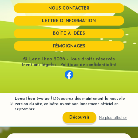
NOUS CONTACTER
Mot de passe perdu?
LETTRE D'INFORMATION
BOÎTE À IDÉES
TÉMOIGNAGES
© LenaTheo 2026
- Tous droits réservés
Mentions légales
-
Politique de confidentialité
LenaTheo évolue !
Découvrez dès maintenant la nouvelle
⭐
version du site, en bêta avant son lancement officiel en
septembre.
Ne plus afficher
Découvrir