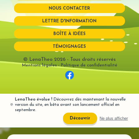
NOUS CONTACTER
Mot de passe perdu?
LETTRE D'INFORMATION
BOÎTE À IDÉES
TÉMOIGNAGES
© LenaTheo 2026
- Tous droits réservés
Mentions légales
-
Politique de confidentialité
LenaTheo évolue !
Découvrez dès maintenant la nouvelle
⭐
version du site, en bêta avant son lancement officiel en
septembre.
Ne plus afficher
Découvrir