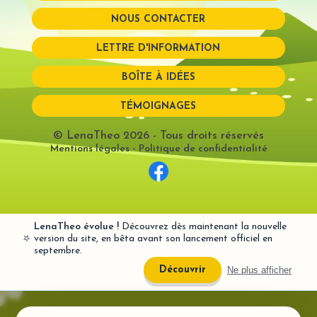
NOUS CONTACTER
Mot de passe perdu?
LETTRE D'INFORMATION
BOÎTE À IDÉES
TÉMOIGNAGES
© LenaTheo 2026
- Tous droits réservés
Mentions légales
-
Politique de confidentialité
LenaTheo évolue !
Découvrez dès maintenant la nouvelle
⭐
version du site, en bêta avant son lancement officiel en
septembre.
Ne plus afficher
Découvrir