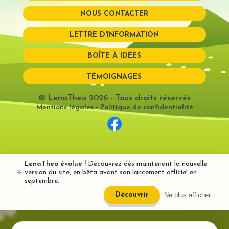
NOUS CONTACTER
Mot de passe perdu?
LETTRE D'INFORMATION
BOÎTE À IDÉES
TÉMOIGNAGES
© LenaTheo 2026
- Tous droits réservés
Mentions légales
-
Politique de confidentialité
LenaTheo évolue !
Découvrez dès maintenant la nouvelle
⭐
version du site, en bêta avant son lancement officiel en
septembre.
Ne plus afficher
Découvrir