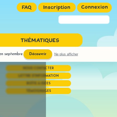
Connexion
FAQ
Inscription
Pseudo ou Email
THÉMATIQUES
Mot de passe
 en septembre.
Ne plus afficher
Découvrir
NGAGE ÉCRIT
NOUS CONTACTER
URE
LETTRE D'INFORMATION
ires interactives
BOÎTE À IDÉES
réhension
TÉMOIGNAGES
OGRAPHE
phones
uctions semi-dirigées
Mémoriser