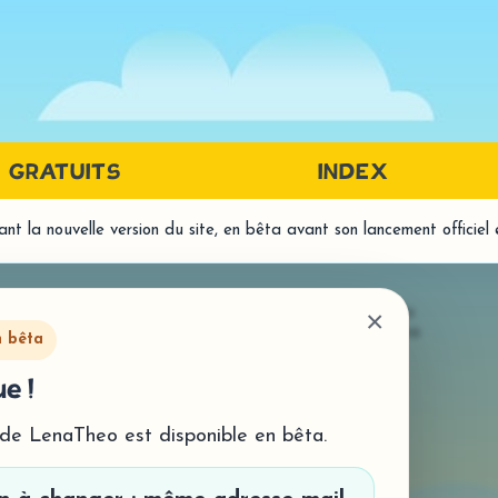
GRATUITS
INDEX
t la nouvelle version du site, en bêta avant son lancement officiel
PRÉREQUIS LANGAGE ÉCRIT
LA
DISCRIMINATION AUDITIVE
LECT
© LenaTheo 2026
- Tous droits réservés
×
Mentions légales
-
Politique de confidentialité
- Histo
DISCRIMINATION VISUELLE
n bêta
- Comp
MÉTAPHONOLOGIE
e !
ORTH
- Traitement syllabique
- Homo
- Traitement phonémique
 de LenaTheo est disponible en bêta.
- Prod
MÉMOIRE