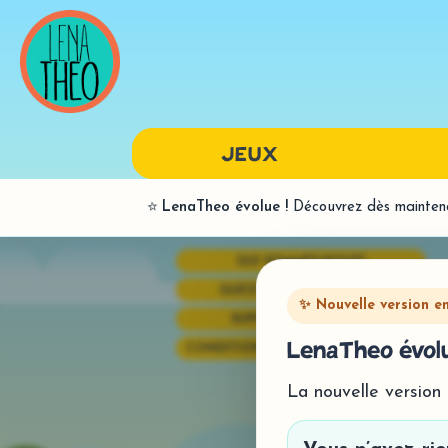
JEUX
⭐
LenaTheo évolue !
Découvrez dès maintenan
LANGAGE ORAL
QUI SOMMES-NOUS?
BILANS
QUESTIONS FRÉQUENTES
PAR SONS
✨ Nouvelle version e
SUPPORT TECHNIQUE
SYNTAXE
LenaTheo évolu
CONDITIONS GÉNÉRALES DE VENTE
La nouvelle version