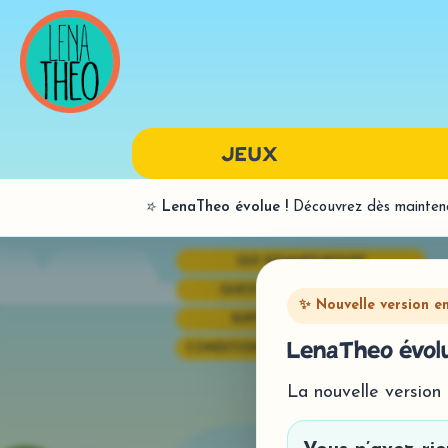
JEUX
⭐
LenaTheo évolue !
Découvrez dès maintenan
LANGAGE ORAL
QUI SOMMES-NOUS?
BILANS
QUESTIONS FRÉQUENTES
PAR SONS
✨ Nouvelle version e
SUPPORT TECHNIQUE
SYNTAXE
LenaTheo évolu
CONDITIONS GÉNÉRALES DE VENTE
La nouvelle version