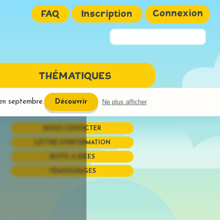
Connexion
FAQ
Inscription
Pseudo ou Email
THÉMATIQUES
Mot de passe
 en septembre.
Ne plus afficher
Découvrir
NGAGE ÉCRIT
NOUS CONTACTER
URE
LETTRE D'INFORMATION
ires interactives
BOÎTE À IDÉES
réhension
TÉMOIGNAGES
OGRAPHE
phones
uctions semi-dirigées
Mémoriser