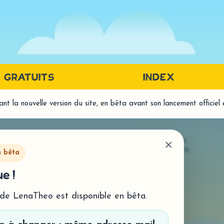
GRATUITS
INDEX
t la nouvelle version du site, en bêta avant son lancement officiel
PRÉREQUIS LANGAGE ÉCRIT
LA
DISCRIMINATION AUDITIVE
LECT
© LenaTheo 2026
- Tous droits réservés
×
Mentions légales
-
Politique de confidentialité
- Histo
DISCRIMINATION VISUELLE
n bêta
- Comp
MÉTAPHONOLOGIE
e !
ORTH
- Traitement syllabique
- Homo
- Traitement phonémique
 de LenaTheo est disponible en bêta.
- Prod
MÉMOIRE