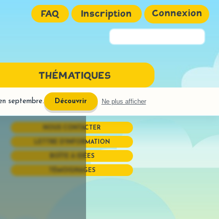
Connexion
FAQ
Inscription
Pseudo ou Email
THÉMATIQUES
Mot de passe
 en septembre.
Ne plus afficher
Découvrir
NGAGE ÉCRIT
NOUS CONTACTER
URE
LETTRE D'INFORMATION
ires interactives
BOÎTE À IDÉES
réhension
TÉMOIGNAGES
OGRAPHE
phones
uctions semi-dirigées
Mémoriser