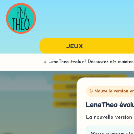
JEUX
⭐
LenaTheo évolue !
Découvrez dès maintenan
LANGAGE ORAL
QUI SOMMES-NOUS?
BILANS
QUESTIONS FRÉQUENTES
PAR SONS
✨ Nouvelle version e
SUPPORT TECHNIQUE
SYNTAXE
LenaTheo évolu
CONDITIONS GÉNÉRALES DE VENTE
La nouvelle version