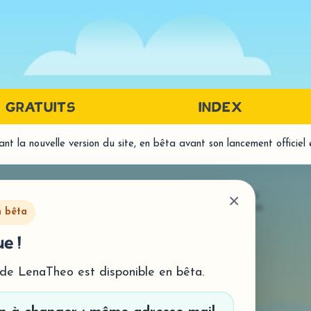
GRATUITS
INDEX
t la nouvelle version du site, en bêta avant son lancement officiel
PRÉREQUIS LANGAGE ÉCRIT
LA
DISCRIMINATION AUDITIVE
LECT
© LenaTheo 2026
- Tous droits réservés
×
Mentions légales
-
Politique de confidentialité
- Histo
DISCRIMINATION VISUELLE
n bêta
- Comp
MÉTAPHONOLOGIE
e !
ORTH
- Traitement syllabique
- Homo
- Traitement phonémique
 de LenaTheo est disponible en bêta.
- Prod
MÉMOIRE