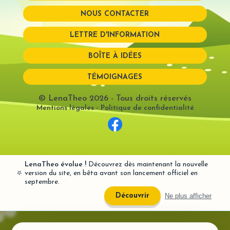
NOUS CONTACTER
Mot de passe perdu?
LETTRE D'INFORMATION
BOÎTE À IDÉES
TÉMOIGNAGES
© LenaTheo 2026
- Tous droits réservés
Mentions légales
-
Politique de confidentialité
LenaTheo évolue !
Découvrez dès maintenant la nouvelle
⭐
version du site, en bêta avant son lancement officiel en
septembre.
Ne plus afficher
Découvrir