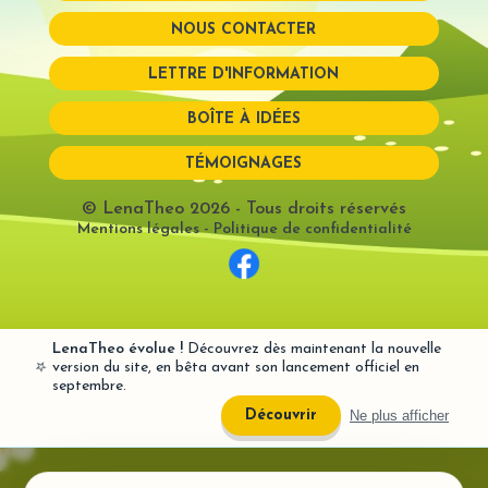
NOUS CONTACTER
Mot de passe perdu?
LETTRE D'INFORMATION
BOÎTE À IDÉES
TÉMOIGNAGES
© LenaTheo 2026
- Tous droits réservés
Mentions légales
-
Politique de confidentialité
LenaTheo évolue !
Découvrez dès maintenant la nouvelle
⭐
version du site, en bêta avant son lancement officiel en
septembre.
Ne plus afficher
Découvrir