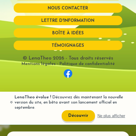
NOUS CONTACTER
Mot de passe perdu?
LETTRE D'INFORMATION
BOÎTE À IDÉES
TÉMOIGNAGES
© LenaTheo 2026
- Tous droits réservés
Mentions légales
-
Politique de confidentialité
LenaTheo évolue !
Découvrez dès maintenant la nouvelle
⭐
version du site, en bêta avant son lancement officiel en
septembre.
Ne plus afficher
Découvrir