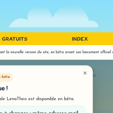
GRATUITS
INDEX
t la nouvelle version du site, en bêta avant son lancement officiel
PRÉREQUIS LANGAGE ÉCRIT
LA
DISCRIMINATION AUDITIVE
LECT
© LenaTheo 2026
- Tous droits réservés
×
Mentions légales
-
Politique de confidentialité
- Histo
DISCRIMINATION VISUELLE
n bêta
- Comp
MÉTAPHONOLOGIE
e !
ORTH
- Traitement syllabique
- Homo
- Traitement phonémique
 de LenaTheo est disponible en bêta.
- Prod
MÉMOIRE