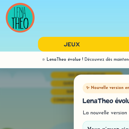
JEUX
⭐
LenaTheo évolue !
Découvrez dès maintenan
LANGAGE ORAL
QUI SOMMES-NOUS?
BILANS
QUESTIONS FRÉQUENTES
PAR SONS
✨ Nouvelle version e
SUPPORT TECHNIQUE
SYNTAXE
LenaTheo évolu
CONDITIONS GÉNÉRALES DE VENTE
La nouvelle version