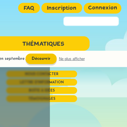
Connexion
FAQ
Inscription
Pseudo ou Email
THÉMATIQUES
Mot de passe
 en septembre.
Ne plus afficher
Découvrir
NGAGE ÉCRIT
NOUS CONTACTER
URE
LETTRE D'INFORMATION
ires interactives
BOÎTE À IDÉES
réhension
TÉMOIGNAGES
OGRAPHE
phones
uctions semi-dirigées
Mémoriser