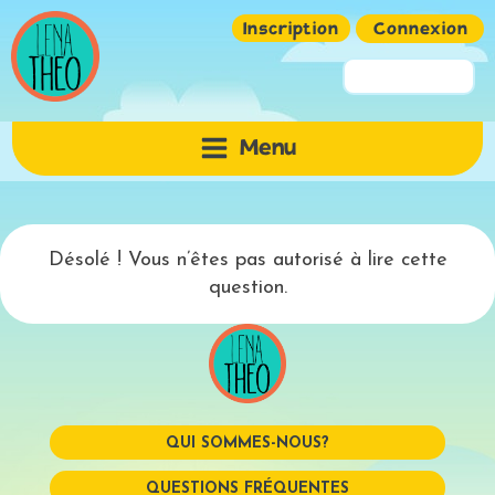
Inscription
Connexion
Pseudo ou Email
Menu
Mot de passe
Désolé ! Vous n’êtes pas autorisé à lire cette
question.
QUI SOMMES-NOUS?
Mémoriser
QUESTIONS FRÉQUENTES