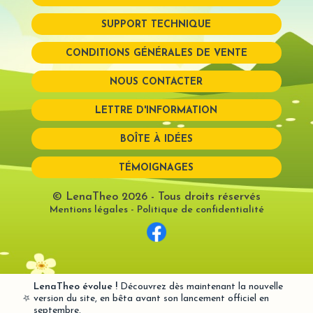
SUPPORT TECHNIQUE
Mot de passe perdu?
CONDITIONS GÉNÉRALES DE VENTE
NOUS CONTACTER
LETTRE D'INFORMATION
BOÎTE À IDÉES
TÉMOIGNAGES
© LenaTheo 2026
- Tous droits réservés
Mentions légales
-
Politique de confidentialité
LenaTheo évolue !
Découvrez dès maintenant la nouvelle
⭐
version du site, en bêta avant son lancement officiel en
septembre.