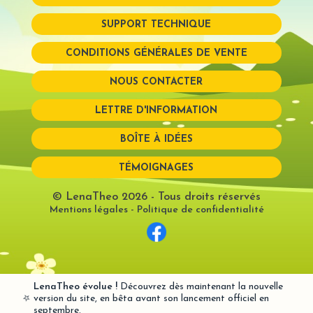
SUPPORT TECHNIQUE
Mot de passe perdu?
CONDITIONS GÉNÉRALES DE VENTE
NOUS CONTACTER
LETTRE D'INFORMATION
BOÎTE À IDÉES
TÉMOIGNAGES
© LenaTheo 2026
- Tous droits réservés
Mentions légales
-
Politique de confidentialité
LenaTheo évolue !
Découvrez dès maintenant la nouvelle
⭐
version du site, en bêta avant son lancement officiel en
septembre.