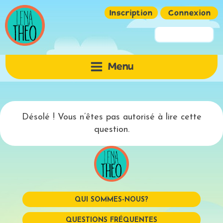
Inscription
Connexion
Pseudo ou Email
Menu
Mot de passe
Désolé ! Vous n’êtes pas autorisé à lire cette
question.
QUI SOMMES-NOUS?
Mémoriser
QUESTIONS FRÉQUENTES