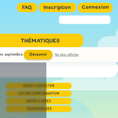
Connexion
FAQ
Inscription
Pseudo ou Email
THÉMATIQUES
Mot de passe
 en septembre.
Ne plus afficher
Découvrir
NGAGE ÉCRIT
URE
ires interactives
réhension
NOUS CONTACTER
OGRAPHE
LETTRE D'INFORMATION
phones
BOÎTE À IDÉES
uctions semi-dirigées
TÉMOIGNAGES
Mémoriser