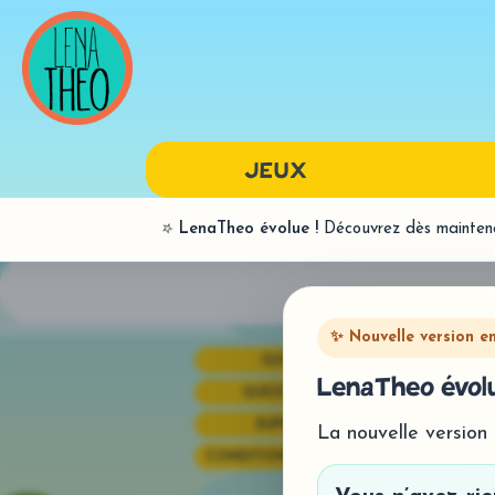
JEUX
⭐
LenaTheo évolue !
Découvrez dès maintenan
LANGAGE ORAL
BILANS
PAR SONS
✨ Nouvelle version e
QUI SOMMES-NOUS?
SYNTAXE
LenaTheo évolu
QUESTIONS FRÉQUENTES
SUPPORT TECHNIQUE
La nouvelle version
CONDITIONS GÉNÉRALES DE VENTE