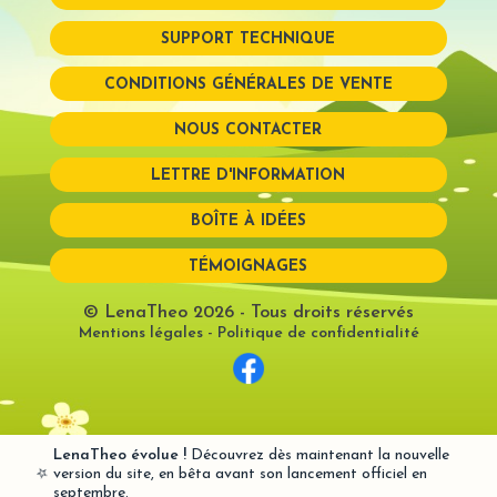
SUPPORT TECHNIQUE
Mot de passe perdu?
CONDITIONS GÉNÉRALES DE VENTE
NOUS CONTACTER
LETTRE D'INFORMATION
BOÎTE À IDÉES
TÉMOIGNAGES
© LenaTheo 2026
- Tous droits réservés
Mentions légales
-
Politique de confidentialité
LenaTheo évolue !
Découvrez dès maintenant la nouvelle
⭐
version du site, en bêta avant son lancement officiel en
septembre.