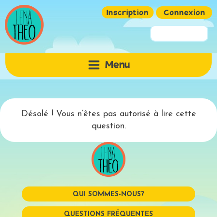
Inscription
Connexion
Pseudo ou Email
Menu
Mot de passe
Désolé ! Vous n’êtes pas autorisé à lire cette
question.
QUI SOMMES-NOUS?
Mémoriser
QUESTIONS FRÉQUENTES