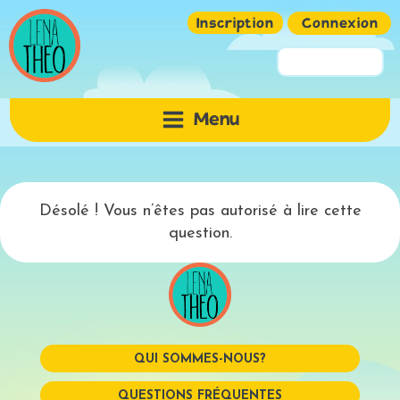
Inscription
Connexion
Pseudo ou Email
Menu
Mot de passe
Désolé ! Vous n’êtes pas autorisé à lire cette
question.
QUI SOMMES-NOUS?
Mémoriser
QUESTIONS FRÉQUENTES