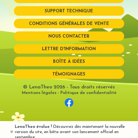
SUPPORT TECHNIQUE
Mot de passe perdu?
CONDITIONS GÉNÉRALES DE VENTE
NOUS CONTACTER
LETTRE D'INFORMATION
BOÎTE À IDÉES
TÉMOIGNAGES
© LenaTheo 2026
- Tous droits réservés
Mentions légales
-
Politique de confidentialité
LenaTheo évolue !
Découvrez dès maintenant la nouvelle
⭐
version du site, en bêta avant son lancement officiel en
septembre.