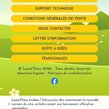
SUPPORT TECHNIQUE
Mot de passe perdu?
CONDITIONS GÉNÉRALES DE VENTE
NOUS CONTACTER
LETTRE D'INFORMATION
BOÎTE À IDÉES
TÉMOIGNAGES
© LenaTheo 2026
- Tous droits réservés
Mentions légales
-
Politique de confidentialité
LenaTheo évolue !
Découvrez dès maintenant la nouvelle
⭐
version du site, en bêta avant son lancement officiel en
septembre.