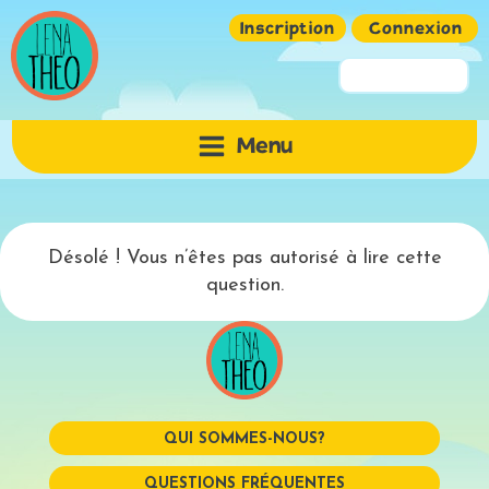
Inscription
Connexion
Pseudo ou Email
Menu
Mot de passe
Désolé ! Vous n’êtes pas autorisé à lire cette
question.
QUI SOMMES-NOUS?
Mémoriser
QUESTIONS FRÉQUENTES