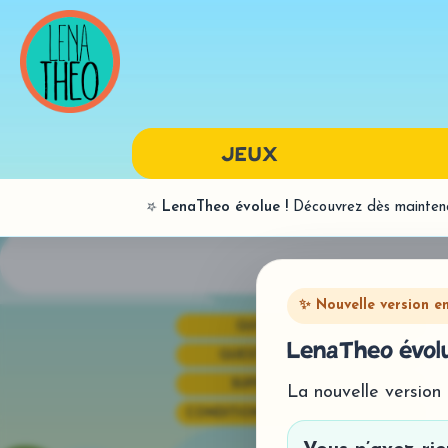
JEUX
⭐
LenaTheo évolue !
Découvrez dès maintenan
LANGAGE ORAL
BILANS
PAR SONS
✨ Nouvelle version e
QUI SOMMES-NOUS?
SYNTAXE
LenaTheo évolu
QUESTIONS FRÉQUENTES
SUPPORT TECHNIQUE
La nouvelle version
CONDITIONS GÉNÉRALES DE VENTE