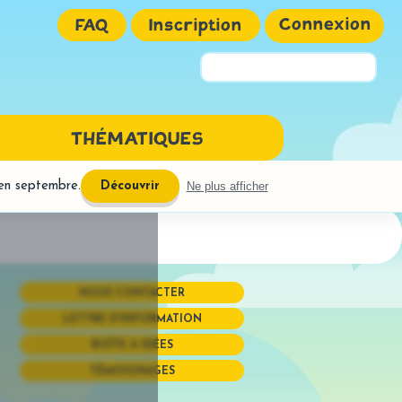
Connexion
FAQ
Inscription
Pseudo ou Email
THÉMATIQUES
Mot de passe
 en septembre.
Ne plus afficher
Découvrir
NGAGE ÉCRIT
URE
ires interactives
réhension
NOUS CONTACTER
OGRAPHE
LETTRE D'INFORMATION
phones
BOÎTE À IDÉES
uctions semi-dirigées
TÉMOIGNAGES
Mémoriser