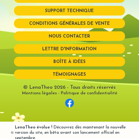
SUPPORT TECHNIQUE
Mot de passe perdu?
CONDITIONS GÉNÉRALES DE VENTE
NOUS CONTACTER
LETTRE D'INFORMATION
BOÎTE À IDÉES
TÉMOIGNAGES
© LenaTheo 2026
- Tous droits réservés
Mentions légales
-
Politique de confidentialité
LenaTheo évolue !
Découvrez dès maintenant la nouvelle
⭐
version du site, en bêta avant son lancement officiel en
septembre.