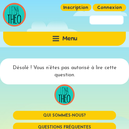
Inscription
Connexion
Pseudo ou Email
Menu
Mot de passe
Désolé ! Vous n’êtes pas autorisé à lire cette
question.
QUI SOMMES-NOUS?
Mémoriser
QUESTIONS FRÉQUENTES