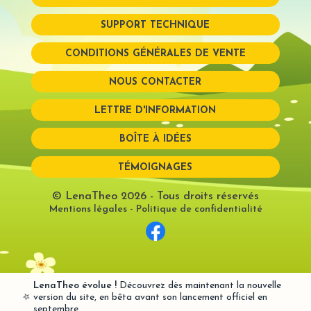
SUPPORT TECHNIQUE
Mot de passe perdu?
CONDITIONS GÉNÉRALES DE VENTE
NOUS CONTACTER
LETTRE D'INFORMATION
BOÎTE À IDÉES
TÉMOIGNAGES
© LenaTheo 2026
- Tous droits réservés
Mentions légales
-
Politique de confidentialité
LenaTheo évolue !
Découvrez dès maintenant la nouvelle
⭐
version du site, en bêta avant son lancement officiel en
septembre.