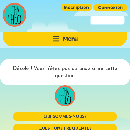
Inscription
Connexion
Pseudo ou Email
Menu
Mot de passe
Désolé ! Vous n’êtes pas autorisé à lire cette
question.
QUI SOMMES-NOUS?
Mémoriser
QUESTIONS FRÉQUENTES