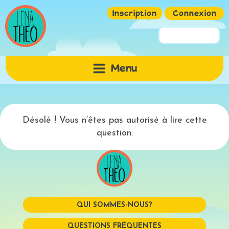
Inscription
Connexion
Pseudo ou Email
Menu
Mot de passe
Désolé ! Vous n’êtes pas autorisé à lire cette
question.
QUI SOMMES-NOUS?
Mémoriser
QUESTIONS FRÉQUENTES