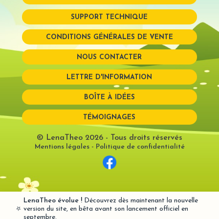
SUPPORT TECHNIQUE
Mot de passe perdu?
CONDITIONS GÉNÉRALES DE VENTE
NOUS CONTACTER
LETTRE D'INFORMATION
BOÎTE À IDÉES
TÉMOIGNAGES
© LenaTheo 2026
- Tous droits réservés
Mentions légales
-
Politique de confidentialité
LenaTheo évolue !
Découvrez dès maintenant la nouvelle
⭐
version du site, en bêta avant son lancement officiel en
septembre.