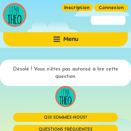
Inscription
Connexion
Pseudo ou Email
Menu
Mot de passe
Désolé ! Vous n’êtes pas autorisé à lire cette
question.
QUI SOMMES-NOUS?
Mémoriser
QUESTIONS FRÉQUENTES