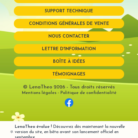
SUPPORT TECHNIQUE
Mot de passe perdu?
CONDITIONS GÉNÉRALES DE VENTE
NOUS CONTACTER
LETTRE D'INFORMATION
BOÎTE À IDÉES
TÉMOIGNAGES
© LenaTheo 2026
- Tous droits réservés
Mentions légales
-
Politique de confidentialité
LenaTheo évolue !
Découvrez dès maintenant la nouvelle
⭐
version du site, en bêta avant son lancement officiel en
septembre.