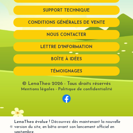
SUPPORT TECHNIQUE
Mot de passe perdu?
CONDITIONS GÉNÉRALES DE VENTE
NOUS CONTACTER
LETTRE D'INFORMATION
BOÎTE À IDÉES
TÉMOIGNAGES
© LenaTheo 2026
- Tous droits réservés
Mentions légales
-
Politique de confidentialité
LenaTheo évolue !
Découvrez dès maintenant la nouvelle
⭐
version du site, en bêta avant son lancement officiel en
septembre.