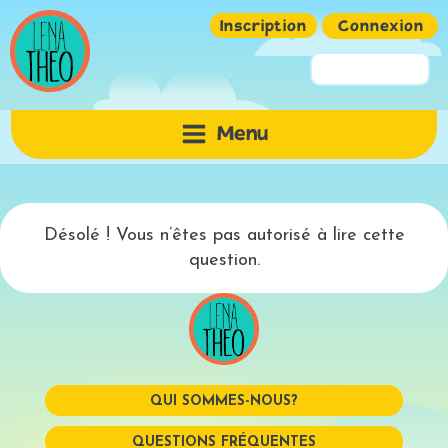
Inscription
Connexion
Pseudo ou Email
Menu
Mot de passe
Désolé ! Vous n’êtes pas autorisé à lire cette
question.
QUI SOMMES-NOUS?
Mémoriser
QUESTIONS FRÉQUENTES