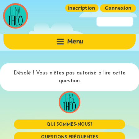
Inscription
Connexion
Pseudo ou Email
Menu
Mot de passe
Désolé ! Vous n’êtes pas autorisé à lire cette
question.
QUI SOMMES-NOUS?
Mémoriser
QUESTIONS FRÉQUENTES