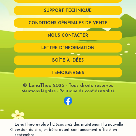
SUPPORT TECHNIQUE
Mot de passe perdu?
CONDITIONS GÉNÉRALES DE VENTE
NOUS CONTACTER
LETTRE D'INFORMATION
BOÎTE À IDÉES
TÉMOIGNAGES
© LenaTheo 2026
- Tous droits réservés
Mentions légales
-
Politique de confidentialité
LenaTheo évolue !
Découvrez dès maintenant la nouvelle
⭐
version du site, en bêta avant son lancement officiel en
septembre.