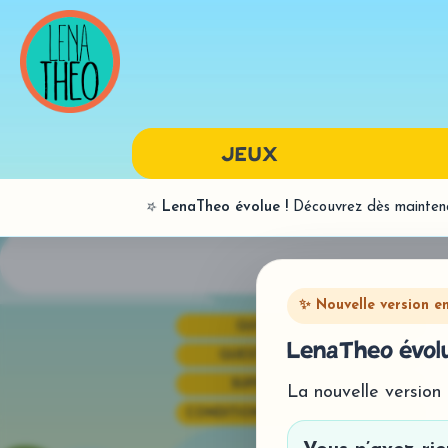
JEUX
⭐
LenaTheo évolue !
Découvrez dès maintenan
LANGAGE ORAL
BILANS
PAR SONS
✨ Nouvelle version e
QUI SOMMES-NOUS?
SYNTAXE
LenaTheo évolu
QUESTIONS FRÉQUENTES
SUPPORT TECHNIQUE
La nouvelle version
CONDITIONS GÉNÉRALES DE VENTE