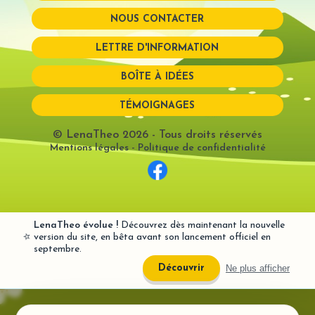
NOUS CONTACTER
Mot de passe perdu?
LETTRE D'INFORMATION
BOÎTE À IDÉES
TÉMOIGNAGES
© LenaTheo 2026
- Tous droits réservés
Mentions légales
-
Politique de confidentialité
LenaTheo évolue !
Découvrez dès maintenant la nouvelle
⭐
version du site, en bêta avant son lancement officiel en
septembre.
Ne plus afficher
Découvrir