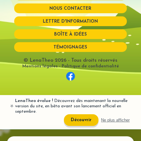
NOUS CONTACTER
Mot de passe perdu?
LETTRE D'INFORMATION
BOÎTE À IDÉES
TÉMOIGNAGES
© LenaTheo 2026
- Tous droits réservés
Mentions légales
-
Politique de confidentialité
LenaTheo évolue !
Découvrez dès maintenant la nouvelle
⭐
version du site, en bêta avant son lancement officiel en
septembre.
Ne plus afficher
Découvrir