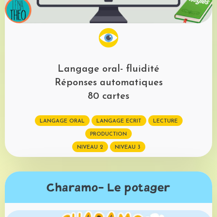
Langage oral- fluidité
Réponses automatiques
80 cartes
LANGAGE ORAL
LANGAGE ECRIT
LECTURE
PRODUCTION
NIVEAU 2
NIVEAU 3
Charamo- Le potager