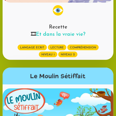
Recette
🎞️
Et dans la vraie vie?
LANGAGE ECRIT
LECTURE
COMPRÉHENSION
NIVEAU 1
NIVEAU 2
Le Moulin Sétiffait