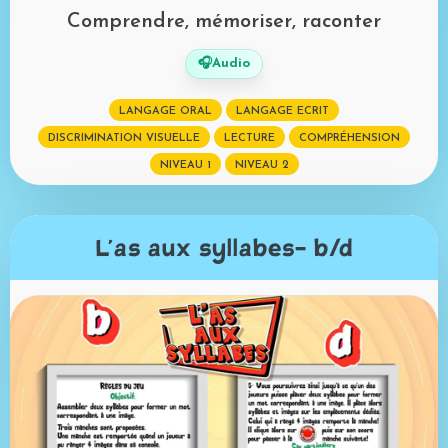
Comprendre, mémoriser, raconter
🎧
Audio
LANGAGE ORAL
LANGAGE ECRIT
DISCRIMINATION VISUELLE
LECTURE
COMPRÉHENSION
NIVEAU 1
NIVEAU 2
L'as aux syllabes- b/d