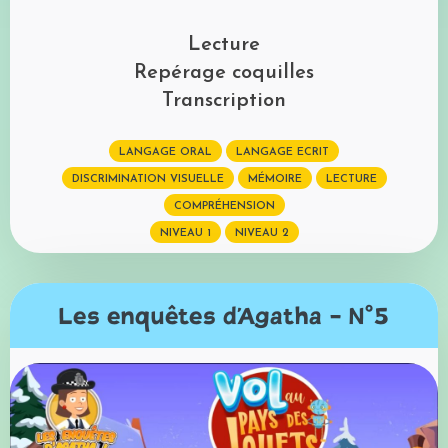
Lecture
Repérage coquilles
Transcription
LANGAGE ORAL
LANGAGE ECRIT
DISCRIMINATION VISUELLE
MÉMOIRE
LECTURE
COMPRÉHENSION
NIVEAU 1
NIVEAU 2
Les enquêtes d'Agatha - N°5