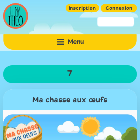
Inscription
Connexion
Pseudo ou Email
Menu
Mot de passe
7
Ma chasse aux œufs
Mémoriser