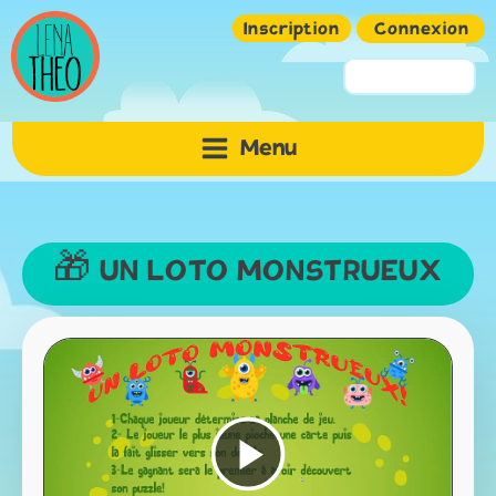
Inscription
Connexion
Pseudo ou Email
Menu
Mot de passe
🎁 UN LOTO MONSTRUEUX
Mémoriser
Lire